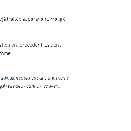
éjà traitée auparavant. Malgré
traitement précédent. La dent
sthme.
 radiculaires situés dans une même
 qui relie deux canaux, souvent