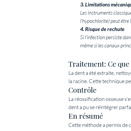
3. Limitations mécaniq
Les instruments classique
l’hypochlorite) peut être i
4. Risque de rechute
Si l’infection persiste d
même si les canaux princ
Traitement: Ce que 
La dent a été extraite, nettoy
la racine. Cette technique pe
Contrôle
La réossification osseuse s’e
dent a pu se réintégrer parf
En résumé
Cette méthode a permis de co